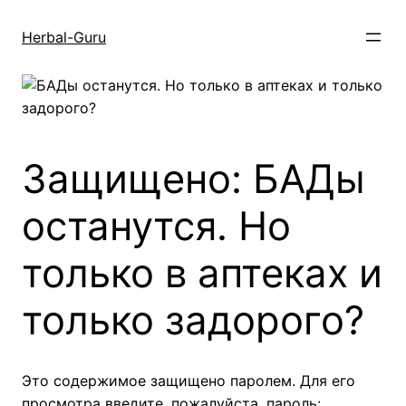
Перейти
к
Herbal-Guru
содержимому
Защищено: БАДы
останутся. Но
только в аптеках и
только задорого?
Это содержимое защищено паролем. Для его
просмотра введите, пожалуйста, пароль: