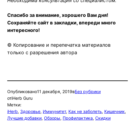
Необходима консультация со специалистом.
Спасибо за внимание, хорошего Вам дня!
Сохраняйте сайт в закладки, впереди много
интересного!
© Копирование и перепечатка материалов
только с разрешения автора
Опубликовано
11 декабря, 2019
в
Без рубрики
от
iHerb Guru
Метки:
iHerb
, 
Здоровье
, 
Иммунитет
, 
Как не заболеть
, 
Кишечник
, 
Лучшие добавки
, 
Обзоры
, 
Профилактика
, 
Скидки