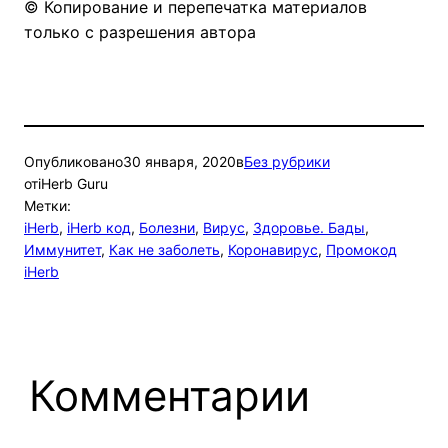
© Копирование и перепечатка материалов
только с разрешения автора
Опубликовано
30 января, 2020
в
Без рубрики
от
iHerb Guru
Метки:
iHerb
, 
iHerb код
, 
Болезни
, 
Вирус
, 
Здоровье. Бады
, 
Иммунитет
, 
Как не заболеть
, 
Коронавирус
, 
Промокод
iHerb
Комментарии