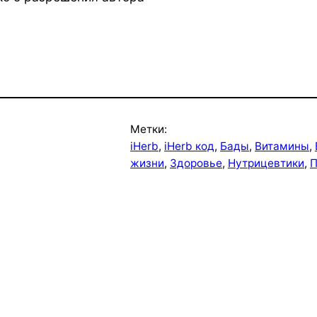
Метки:
iHerb
, 
iHerb код
, 
Бады
, 
Витамины
, 
жизни
, 
Здоровье
, 
Нутрицевтики
, 
П