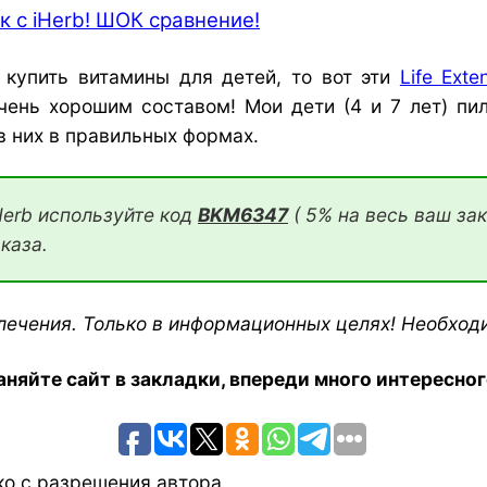
к с iHerb! ШОК сравнение!
е купить витамины для детей, то вот эти
Life Ext
чень хорошим составом! Мои дети (4 и 7 лет) пи
в них в правильных формах.
Herb используйте код
BKM6347
( 5% на весь ваш зак
каза.
лечения. Только в информационных целях! Необход
аняйте сайт в закладки, впереди много интересног
ко с разрешения автора