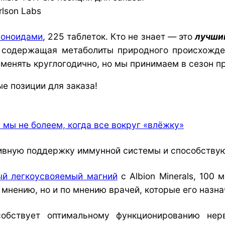
lson Labs
воноидами
, 225 таблеток. Кто не знает — это
лучший
 содержащая метаболиты природного происхожде
менять круглогодично, но мы принимаем в сезон п
 мы не болеем, когда все вокруг «влёжку»
ивную поддержку иммунной системы и способствую
ый легкоусвояемый магний
с Albion Minerals, 100 
 мнению, но и по мнению врачей, которые его назна
собствует оптимальному функционированию не