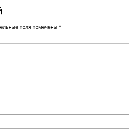
й
тельные поля помечены
*