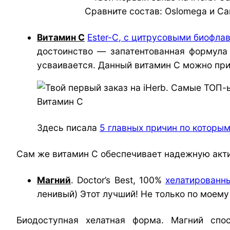
Сравните состав: Oslomega и Car
Витамин С
Ester-C, с цитрусовыми биофла
достоинство — запатентованная формула
усваивается. Данный витамин С можно при
Витамин С
Здесь писала
5 главных причин по которым
Сам же витамин С обеспечивает надежную акт
Магний
. Doctor’s Best, 100%
хелатированн
ленивый) Этот лучший! Не только по моему
Биодоступная хелатная форма. Магний спо