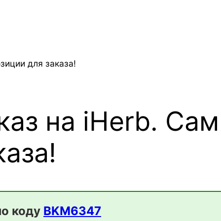
каз на iHerb. С
каза!
по коду
BKM6347