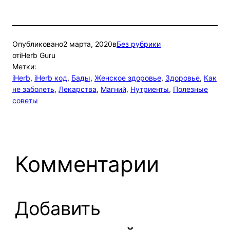
Опубликовано
2 марта, 2020
в
Без рубрики
от
iHerb Guru
Метки:
iHerb
, 
iHerb код
, 
Бады
, 
Женское здоровье
, 
Здоровье
, 
Как
не заболеть
, 
Лекарства
, 
Магний
, 
Нутриенты
, 
Полезные
советы
Комментарии
Добавить